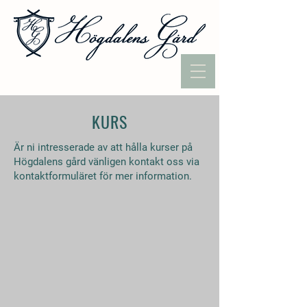
KURS
Är ni intresserade av att hålla kurser på
Högdalens gård vänligen kontakt oss via
kontaktformuläret för mer information.